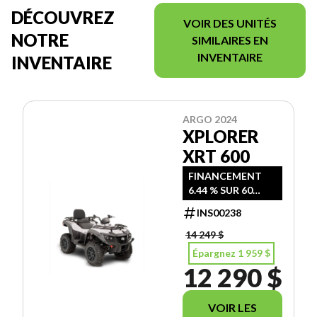
DÉCOUVREZ
VOIR DES UNITÉS
NOTRE
SIMILAIRES EN
INVENTAIRE
INVENTAIRE
ARGO 2024
XPLORER
XRT 600
FINANCEMENT
6.44 % SUR 60
MOIS JUSQU'AU
INS00238
30 JUIN 2026
14 249 $
Épargnez 1 959 $
12 290 $
VOIR LES