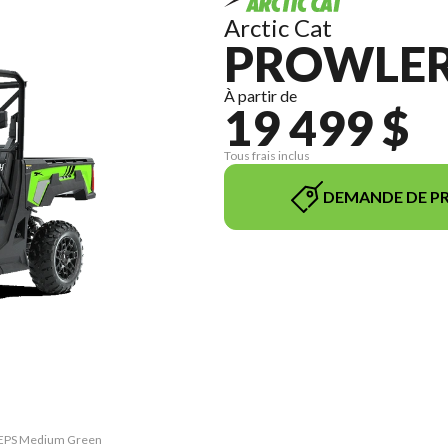
Arctic Cat
PROWLER
À partir de
19 499 $
Tous frais inclus
DEMANDE DE PR
ro EPS Medium Green