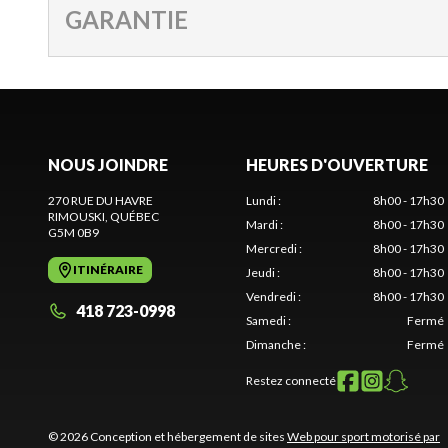
GARANTIE
NOUS JOINDRE
HEURES D'OUVERTURE
270 RUE DU HAVRE
Lundi
:
8h00 - 17h30
RIMOUSKI
, QUÉBEC
Mardi
:
8h00 - 17h30
G5M 0B9
Mercredi
:
8h00 - 17h30
ITINÉRAIRE
Jeudi
:
8h00 - 17h30
Vendredi
:
8h00 - 17h30
418 723-0998
Samedi
:
Fermé
Dimanche
:
Fermé
Restez connecté
© 2026 Conception et hébergement de sites
Web pour sport motorisé par