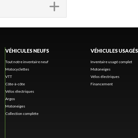
VÉHICULES NEUFS
VÉHICULES USAGÉS
Tout notre inventaire neuf
Inventaire usagé complet
Motocyclettes
Motoneiges
VTT
Vélos électriques
Côte-à-côte
Financement
Vélos électriques
Argos
Motoneiges
Collection complète