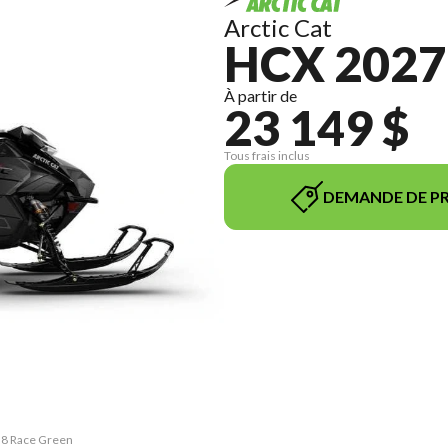
Arctic Cat
HCX 2027
À partir de
23 149 $
Tous frais inclus
DEMANDE DE PR
858 Race Green