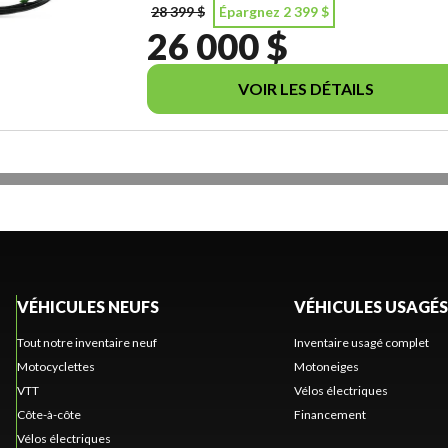
28 399 $
Épargnez 2 399 $
26 000 $
VOIR LES DÉTAILS
VÉHICULES NEUFS
VÉHICULES USAGÉS
Tout notre inventaire neuf
Inventaire usagé complet
Motocyclettes
Motoneiges
VTT
Vélos électriques
Côte-à-côte
Financement
Vélos électriques