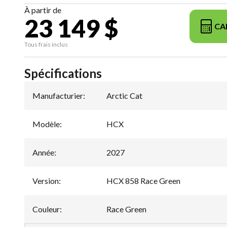
À partir de
23 149 $
CA
Tous frais inclus
Spécifications
Manufacturier
:
Arctic Cat
Modèle
:
HCX
Année
:
2027
Version
:
HCX 858 Race Green
Couleur
:
Race Green