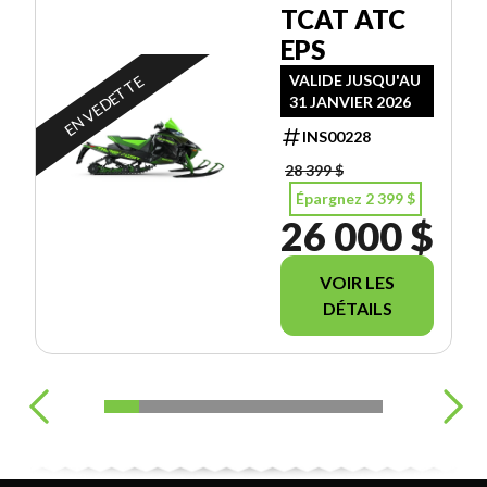
TCAT ATC
EPS
VALIDE JUSQU'AU
EN VEDETTE
31 JANVIER 2026
INS00228
28 399 $
Épargnez 2 399 $
26 000 $
VOIR LES
DÉTAILS