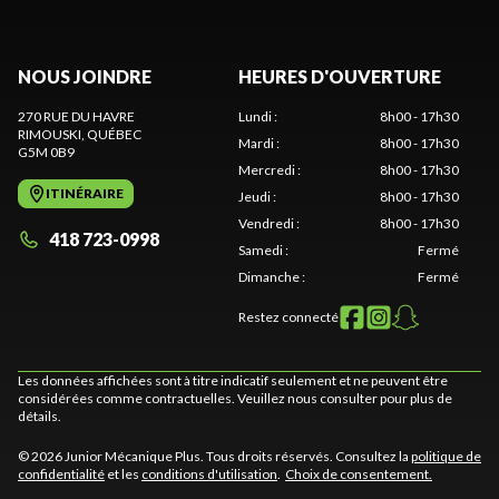
NOUS JOINDRE
HEURES D'OUVERTURE
270 RUE DU HAVRE
Lundi
:
8h00 - 17h30
RIMOUSKI
, QUÉBEC
Mardi
:
8h00 - 17h30
G5M 0B9
Mercredi
:
8h00 - 17h30
ITINÉRAIRE
Jeudi
:
8h00 - 17h30
Vendredi
:
8h00 - 17h30
418 723-0998
Samedi
:
Fermé
Dimanche
:
Fermé
Restez connecté
Les données affichées sont à titre indicatif seulement et ne peuvent être
considérées comme contractuelles. Veuillez nous consulter pour plus de
détails.
© 2026 Junior Mécanique Plus. Tous droits réservés. Consultez la
politique de
confidentialité
et les
conditions d'utilisation
.
Choix de consentement.