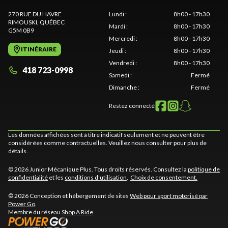
270 RUE DU HAVRE
Lundi
:
8h00 - 17h30
RIMOUSKI
, QUÉBEC
Mardi
:
8h00 - 17h30
G5M 0B9
Mercredi
:
8h00 - 17h30
ITINÉRAIRE
Jeudi
:
8h00 - 17h30
Vendredi
:
8h00 - 17h30
418 723-0998
Samedi
:
Fermé
Dimanche
:
Fermé
Restez connecté
Les données affichées sont à titre indicatif seulement et ne peuvent être
considérées comme contractuelles. Veuillez nous consulter pour plus de
détails.
© 2026 Junior Mécanique Plus. Tous droits réservés. Consultez la
politique de
confidentialité
et les
conditions d'utilisation
.
Choix de consentement.
© 2026 Conception et hébergement de sites
Web pour sport motorisé par
Power Go
.
Membre du réseau
Shop A Ride
.