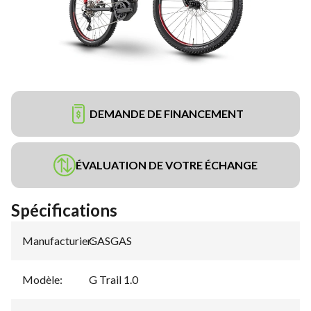
DEMANDE DE FINANCEMENT
ÉVALUATION DE VOTRE ÉCHANGE
Spécifications
Manufacturier
GASGAS
:
Modèle
:
G Trail 1.0