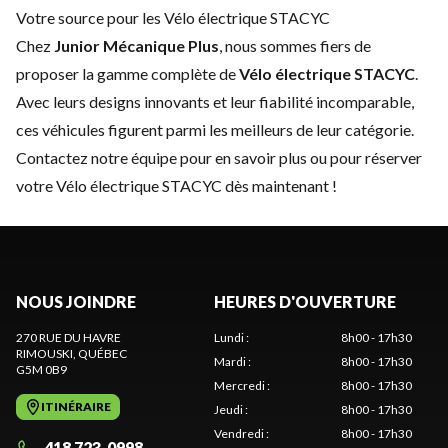
Votre source pour les Vélo électrique STACYC
Chez
Junior Mécanique Plus
, nous sommes fiers de
proposer la gamme complète de
Vélo électrique STACYC
.
Avec leurs designs innovants et leur fiabilité incomparable,
ces véhicules figurent parmi les meilleurs de leur catégorie.
Contactez notre équipe
pour en savoir plus ou pour réserver
votre Vélo électrique STACYC dès maintenant !
NOUS JOINDRE
HEURES D'OUVERTURE
270 RUE DU HAVRE
Lundi
:
8h00 - 17h30
RIMOUSKI
, QUÉBEC
Mardi
:
8h00 - 17h30
G5M 0B9
Mercredi
:
8h00 - 17h30
ITINÉRAIRE
Jeudi
:
8h00 - 17h30
Vendredi
:
8h00 - 17h30
418 723-0998