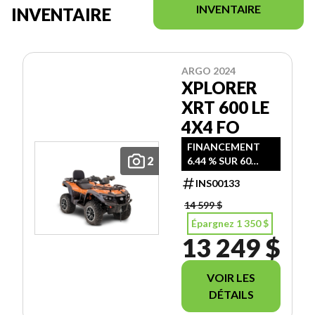
INVENTAIRE
INVENTAIRE
ARGO 2024
XPLORER
XRT 600 LE
4X4 FO
FINANCEMENT
2
6.44 % SUR 60
MOIS JUSQU'AU
INS00133
30 JUIN 2026
14 599 $
Épargnez 1 350 $
13 249 $
VOIR LES
DÉTAILS