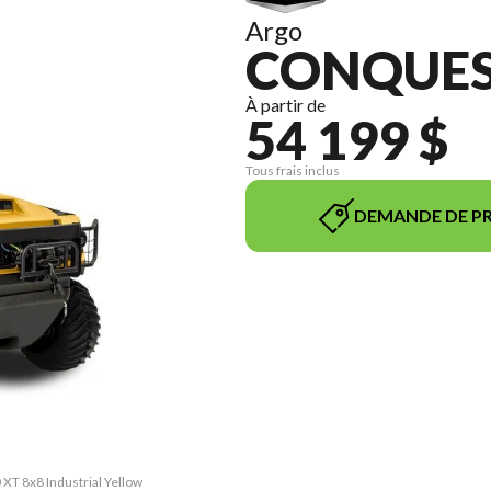
Argo
CONQUEST
À partir de
54 199 $
Tous frais inclus
DEMANDE DE PR
 XT 8x8 Industrial Yellow