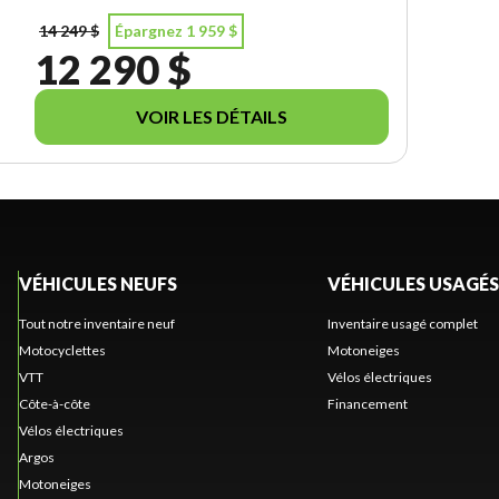
14 249 $
Épargnez 1 959 $
12 290 $
VOIR LES DÉTAILS
VÉHICULES NEUFS
VÉHICULES USAGÉS
Tout notre inventaire neuf
Inventaire usagé complet
Motocyclettes
Motoneiges
VTT
Vélos électriques
Côte-à-côte
Financement
Vélos électriques
Argos
Motoneiges