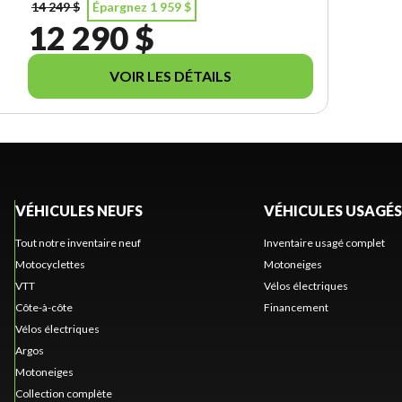
14 249 $
Épargnez 1 959 $
12 290 $
VOIR LES DÉTAILS
VÉHICULES NEUFS
VÉHICULES USAGÉS
Tout notre inventaire neuf
Inventaire usagé complet
Motocyclettes
Motoneiges
VTT
Vélos électriques
Côte-à-côte
Financement
Vélos électriques
Argos
Motoneiges
Collection complète