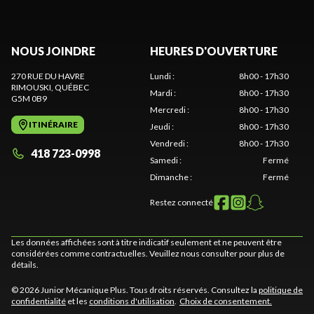
NOUS JOINDRE
HEURES D'OUVERTURE
270 RUE DU HAVRE
Lundi
:
8h00 - 17h30
RIMOUSKI
, QUÉBEC
Mardi
:
8h00 - 17h30
G5M 0B9
Mercredi
:
8h00 - 17h30
ITINÉRAIRE
Jeudi
:
8h00 - 17h30
Vendredi
:
8h00 - 17h30
418 723-0998
Samedi
:
Fermé
Dimanche
:
Fermé
Restez connecté
Les données affichées sont à titre indicatif seulement et ne peuvent être
considérées comme contractuelles. Veuillez nous consulter pour plus de
détails.
© 2026 Junior Mécanique Plus. Tous droits réservés. Consultez la
politique de
confidentialité
et les
conditions d'utilisation
.
Choix de consentement.