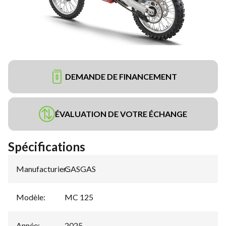
DEMANDE DE FINANCEMENT
ÉVALUATION DE VOTRE ÉCHANGE
Spécifications
Manufacturier
GASGAS
:
Modèle
:
MC 125
Année
:
2025