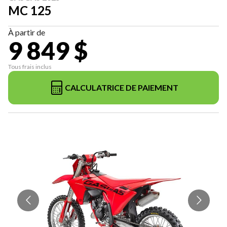
MC 125
À partir de
9 849 $
Tous frais inclus
CALCULATRICE DE PAIEMENT