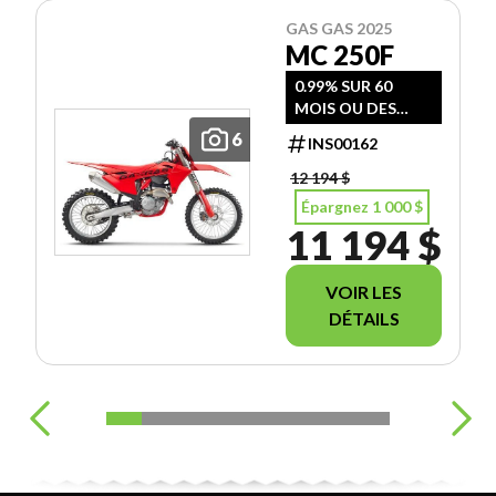
GAS GAS 2025
MC 250F
0.99% SUR 60
MOIS OU DES
RABAIS ALLANT
6
INS00162
JUSQU'A 3000 $
SUR CERTAIN
12 194 $
MODEL
Épargnez 1 000 $
11 194 $
VOIR LES
DÉTAILS