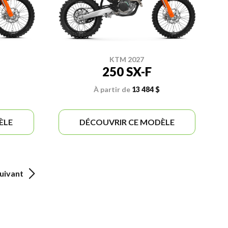
KTM 2027
250 SX-F
À partir de
13 484 $
ÈLE
DÉCOUVRIR CE MODÈLE
uivant