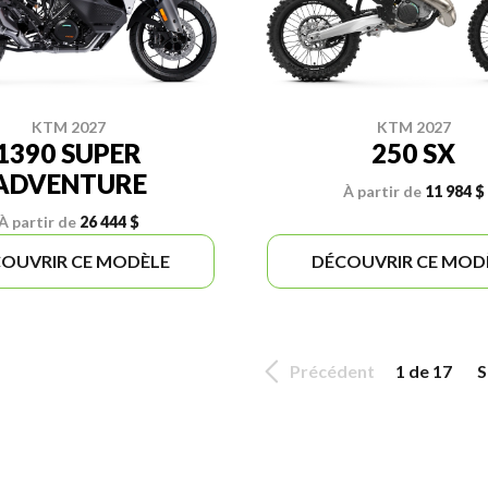
KTM 2027
KTM 2027
1390 SUPER
250 SX
ADVENTURE
À partir de
11 984 $
À partir de
26 444 $
OUVRIR CE MODÈLE
DÉCOUVRIR CE MOD
Précédent
1 de 17
S