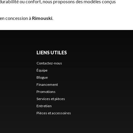
durabilité ou confort, nous proposons des modèles conçus
 en concession à
Rimouski
.
LIENS UTILES
Contactez-nous
Équipe
Blogue
Financement
Promotions
Services et pièces
Entretien
Pièces et accessoires