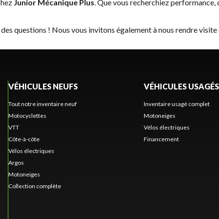
chez
Junior Mécanique Plus
. Que vous recherchiez performance, 
 des questions ! Nous vous invitons également à nous rendre visite
VÉHICULES NEUFS
VÉHICULES USAGÉS
Tout notre inventaire neuf
Inventaire usagé complet
Motocyclettes
Motoneiges
VTT
Vélos électriques
Côte-à-côte
Financement
Vélos électriques
Argos
Motoneiges
Collection complète