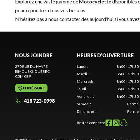
Explorez une vaste gamme de
Motocyclette
disponibles 
pour répondre à tous vos besoins.
N'hésitez pas à
nous contacter
dès aujourd'hui si vous avez
NOUS JOINDRE
HEURES D'OUVERTURE
270 RUE DU HAVRE
Lundi
:
8h00 - 17h30
RIMOUSKI
, QUÉBEC
Mardi
:
8h00 - 17h30
G5M 0B9
Mercredi
:
8h00 - 17h30
ITINÉRAIRE
Jeudi
:
8h00 - 17h30
Vendredi
:
8h00 - 17h30
418 723-0998
Samedi
:
Fermé
Dimanche
:
Fermé
Restez connecté