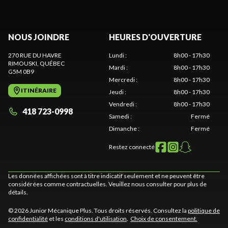
NOUS JOINDRE
HEURES D'OUVERTURE
270 RUE DU HAVRE
Lundi
:
8h00 - 17h30
RIMOUSKI
, QUÉBEC
Mardi
:
8h00 - 17h30
G5M 0B9
Mercredi
:
8h00 - 17h30
ITINÉRAIRE
Jeudi
:
8h00 - 17h30
Vendredi
:
8h00 - 17h30
418 723-0998
Samedi
:
Fermé
Dimanche
:
Fermé
Restez connecté
Les données affichées sont à titre indicatif seulement et ne peuvent être
considérées comme contractuelles. Veuillez nous consulter pour plus de
détails.
© 2026 Junior Mécanique Plus. Tous droits réservés. Consultez la
politique de
confidentialité
et les
conditions d'utilisation
.
Choix de consentement.