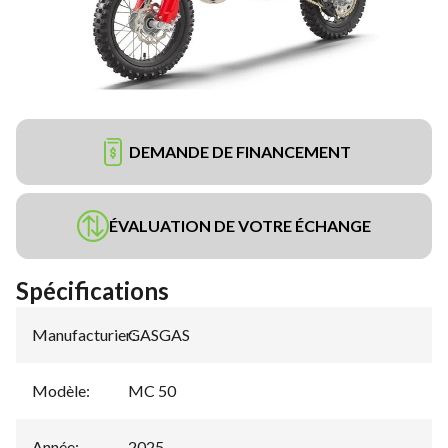
DEMANDE DE FINANCEMENT
ÉVALUATION DE VOTRE ÉCHANGE
Spécifications
Manufacturier
GASGAS
:
Modèle
:
MC 50
Année
:
2025