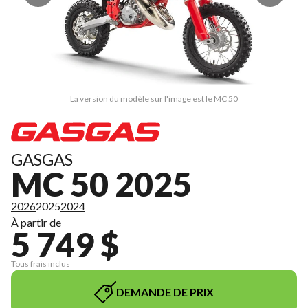
La version du modèle sur l'image est le MC 50
GASGAS
MC 50 2025
2026
2025
2024
À partir de
5 749 $
Tous frais inclus
DEMANDE DE PRIX