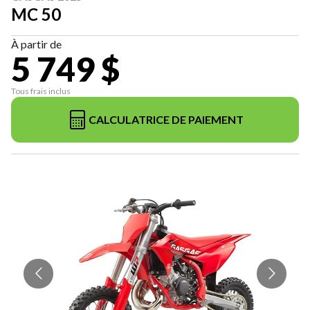
MC 50
À partir de
5 749 $
Tous frais inclus
CALCULATRICE DE PAIEMENT