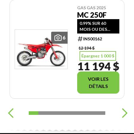
GAS GAS 2025
MC 250F
0.99% SUR 60
MOIS OU DES
RABAIS ALLANT
6
INS00162
JUSQU'A 3000 $
SUR CERTAIN
12 194 $
MODEL
Épargnez 1 000 $
11 194 $
VOIR LES
DÉTAILS