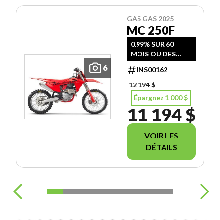
GAS GAS 2025
MC 250F
0.99% SUR 60
MOIS OU DES
RABAIS ALLANT
6
INS00162
JUSQU'A 3000 $
SUR CERTAIN
12 194 $
MODEL
Épargnez 1 000 $
11 194 $
VOIR LES
DÉTAILS