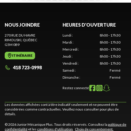
NOUS JOINDRE
HEURES D'OUVERTURE
270 RUE DU HAVRE
Lundi
:
8h00 - 17h30
RIMOUSKI
, QUÉBEC
Mardi
:
8h00 - 17h30
G5M 0B9
Mercredi
:
8h00 - 17h30
ITINÉRAIRE
Jeudi
:
8h00 - 17h30
Vendredi
:
8h00 - 17h30
418 723-0998
Samedi
:
Fermé
Dimanche
:
Fermé
Restez connecté
Les données affichées sont à titre indicatif seulement et ne peuvent être
considérées comme contractuelles. Veuillez nous consulter pour plus de
détails.
© 2026 Junior Mécanique Plus. Tous droits réservés. Consultez la
politique de
confidentialité
et les
conditions d'utilisation
.
Choix de consentement.