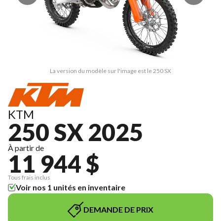
La version du modèle sur l'image est le 250 SX
KTM
250 SX 2025
À partir de
11 944 $
Tous frais inclus
Voir nos 1 unités en inventaire
DEMANDE DE PRIX