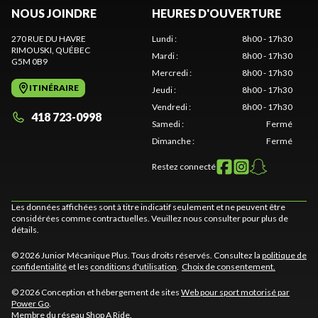
NOUS JOINDRE
HEURES D'OUVERTURE
270 RUE DU HAVRE
Lundi
:
8h00 - 17h30
RIMOUSKI
, QUÉBEC
Mardi
:
8h00 - 17h30
G5M 0B9
Mercredi
:
8h00 - 17h30
ITINÉRAIRE
Jeudi
:
8h00 - 17h30
Vendredi
:
8h00 - 17h30
418 723-0998
Samedi
:
Fermé
Dimanche
:
Fermé
Restez connecté
Les données affichées sont à titre indicatif seulement et ne peuvent être
considérées comme contractuelles. Veuillez nous consulter pour plus de
détails.
© 2026 Junior Mécanique Plus. Tous droits réservés. Consultez la
politique de
confidentialité
et les
conditions d'utilisation
.
Choix de consentement.
© 2026 Conception et hébergement de sites
Web pour sport motorisé par
Power Go
.
Membre du réseau
Shop A Ride
.