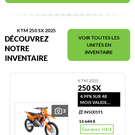
KTM 250 SX 2025
DÉCOUVREZ
VOIR TOUTES LES
UNITÉS EN
NOTRE
INVENTAIRE
INVENTAIRE
KTM 2025
250 SX
4.99% SUR 48
MOIS VALIDE
JUSQU'AU 30 JUIN
3
INS00191
2026
11 644 $
Épargnez 500 $