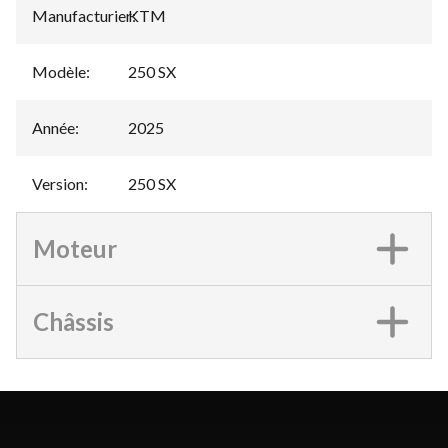
Manufacturier
KTM
:
Modèle
:
250 SX
Année
:
2025
Version
:
250 SX
Moteur
Châssis