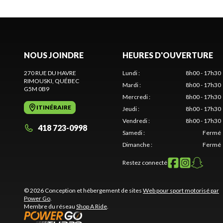
NOUS JOINDRE
HEURES D'OUVERTURE
270 RUE DU HAVRE
Lundi
:
8h00 - 17h30
RIMOUSKI
, QUÉBEC
Mardi
:
8h00 - 17h30
G5M 0B9
Mercredi
:
8h00 - 17h30
ITINÉRAIRE
Jeudi
:
8h00 - 17h30
Vendredi
:
8h00 - 17h30
418 723-0998
Samedi
:
Fermé
Dimanche
:
Fermé
Restez connecté
© 2026 Conception et hébergement de sites
Web pour sport motorisé par
Power Go
.
Membre du réseau
Shop A Ride
.