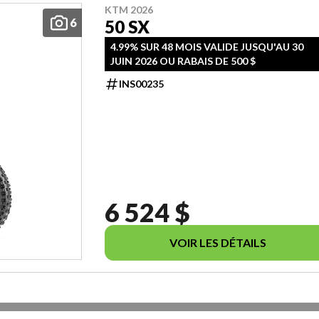
KTM 2026
6
50 SX
4.99% SUR 48 MOIS VALIDE JUSQU'AU 30
JUIN 2026 OU RABAIS DE 500 $
INS00235
6 524 $
VOIR LES DÉTAILS