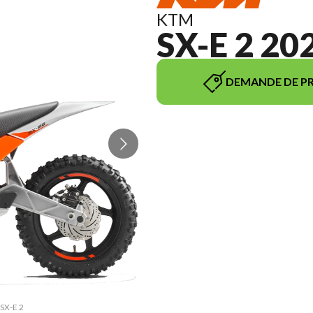
KTM
SX-E 2 20
DEMANDE DE PR
 SX-E 2
La ver