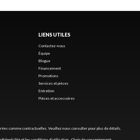
LIENS UTILES
Contactez-nous
Équipe
Blogue
Financement
Promotions
Services et pièces
Entretien
Pièces et accessoires
érées comme contractuelles. Veuillez nous consulter pour plus de détails.
nfidentialité
et les
conditions d'utilisation
.
Choix de consentement.