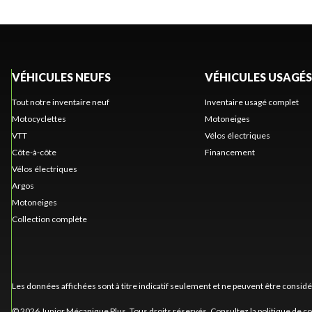
VÉHICULES NEUFS
VÉHICULES USAGÉS
Tout notre inventaire neuf
Inventaire usagé complet
Motocyclettes
Motoneiges
VTT
Vélos électriques
Côte-à-côte
Financement
Vélos électriques
Argos
Motoneiges
Collection complète
Les données affichées sont à titre indicatif seulement et ne peuvent être consid
© 2026 Junior Mécanique Plus. Tous droits réservés. Consultez la
politique de co