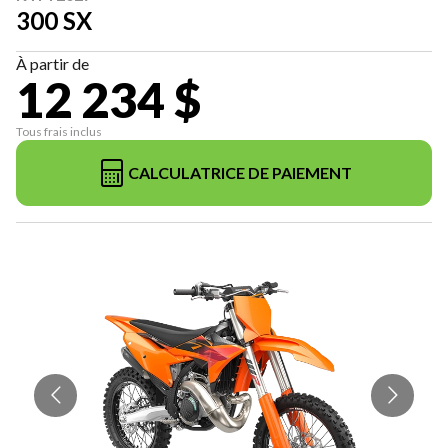
300 SX
À partir de
12 234 $
Tous frais inclus
CALCULATRICE DE PAIEMENT