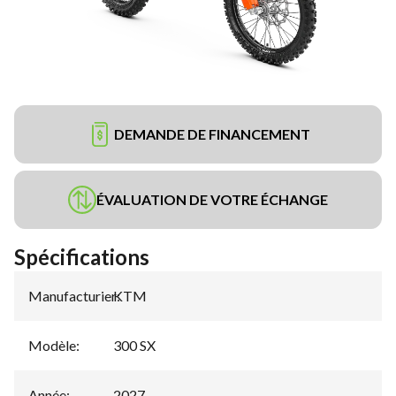
DEMANDE DE FINANCEMENT
ÉVALUATION DE VOTRE ÉCHANGE
Spécifications
Manufacturier
KTM
:
Modèle
:
300 SX
Année
:
2027