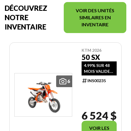
DÉCOUVREZ
VOIR DES UNITÉS
NOTRE
SIMILAIRES EN
INVENTAIRE
INVENTAIRE
KTM 2026
50 SX
4.99% SUR 48
MOIS VALIDE
JUSQU'AU 30
INS00235
6
JUIN 2026 OU
RABAIS DE 500
$
6 524 $
VOIR LES