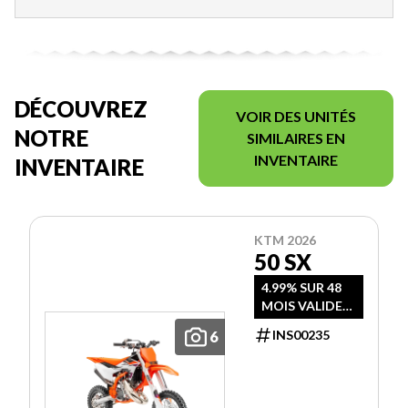
DÉCOUVREZ
VOIR DES UNITÉS
NOTRE
SIMILAIRES EN
INVENTAIRE
INVENTAIRE
KTM 2026
50 SX
4.99% SUR 48
MOIS VALIDE
JUSQU'AU 30
INS00235
6
JUIN 2026 OU
RABAIS DE 500
$