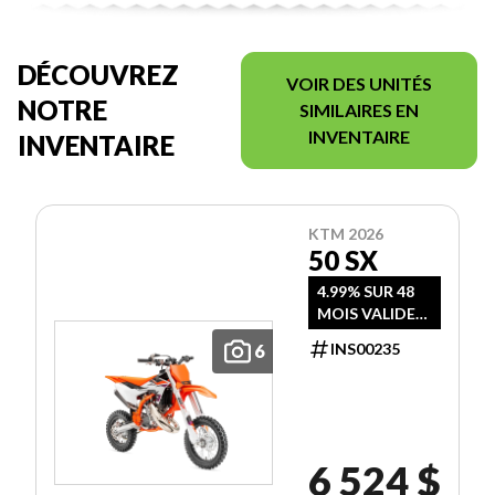
DÉCOUVREZ
VOIR DES UNITÉS
NOTRE
SIMILAIRES EN
INVENTAIRE
INVENTAIRE
KTM 2026
50 SX
4.99% SUR 48
MOIS VALIDE
JUSQU'AU 30
INS00235
6
JUIN 2026 OU
RABAIS DE 500
$
6 524 $