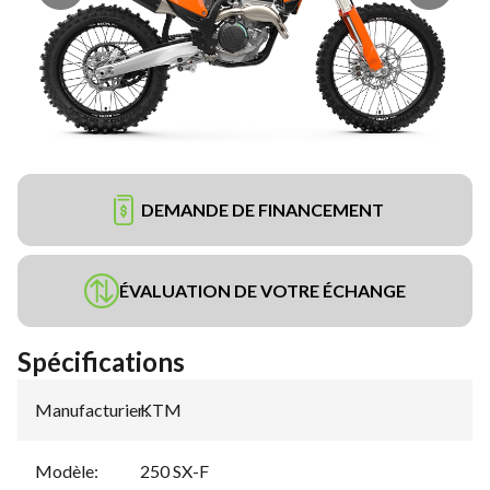
DEMANDE DE FINANCEMENT
ÉVALUATION DE VOTRE ÉCHANGE
Spécifications
Manufacturier
KTM
:
Modèle
:
250 SX-F