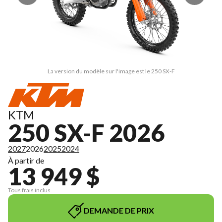
La version du modèle sur l'image est le 250 SX-F
KTM
250 SX-F 2026
2027
2026
2025
2024
À partir de
13 949 $
Tous frais inclus
DEMANDE DE PRIX