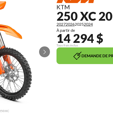
KTM
250 XC 2
2027
2026
2025
2024
À partir de
14 294 $
Tous frais inclus
DEMANDE DE PR
 250 XC
La ver