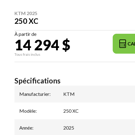
KTM 2025
250 XC
À partir de
14 294 $
CA
Tous frais inclus
Spécifications
Manufacturier
:
KTM
Modèle
:
250 XC
Année
:
2025