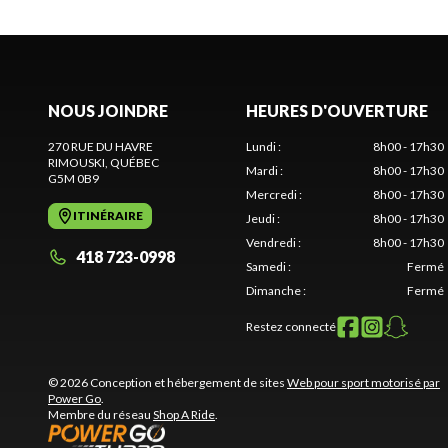
NOUS JOINDRE
HEURES D'OUVERTURE
270 RUE DU HAVRE
Lundi
:
8h00 - 17h30
RIMOUSKI
, QUÉBEC
Mardi
:
8h00 - 17h30
G5M 0B9
Mercredi
:
8h00 - 17h30
ITINÉRAIRE
Jeudi
:
8h00 - 17h30
Vendredi
:
8h00 - 17h30
418 723-0998
Samedi
:
Fermé
Dimanche
:
Fermé
Restez connecté
© 2026 Conception et hébergement de sites
Web pour sport motorisé par
Power Go
.
Membre du réseau
Shop A Ride
.