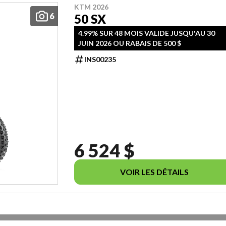
KTM 2026
6
50 SX
4.99% SUR 48 MOIS VALIDE JUSQU'AU 30
JUIN 2026 OU RABAIS DE 500 $
INS00235
6 524 $
VOIR LES DÉTAILS