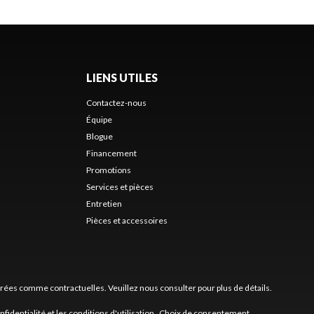
LIENS UTILES
Contactez-nous
Équipe
Blogue
Financement
Promotions
Services et pièces
Entretien
Pièces et accessoires
érées comme contractuelles. Veuillez nous consulter pour plus de détails.
nfidentialité
et les
conditions d'utilisation
.
Choix de consentement.