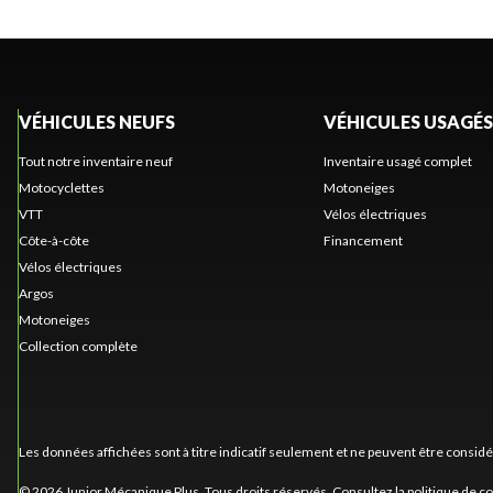
VÉHICULES NEUFS
VÉHICULES USAGÉS
Tout notre inventaire neuf
Inventaire usagé complet
Motocyclettes
Motoneiges
VTT
Vélos électriques
Côte-à-côte
Financement
Vélos électriques
Argos
Motoneiges
Collection complète
Les données affichées sont à titre indicatif seulement et ne peuvent être consid
© 2026 Junior Mécanique Plus. Tous droits réservés. Consultez la
politique de co